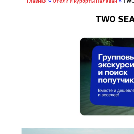
Главная
»
Отели и курорты Палаван
»
TWO
TWO SEA