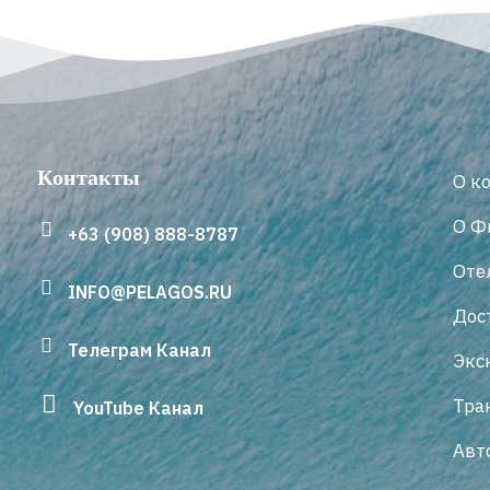
Контакты
О к
О Ф
+63 (908) 888-8787
Оте
INFO@PELAGOS.RU
Дос
Телеграм Канал
Экс
Тра
YouTube Канал
Авт