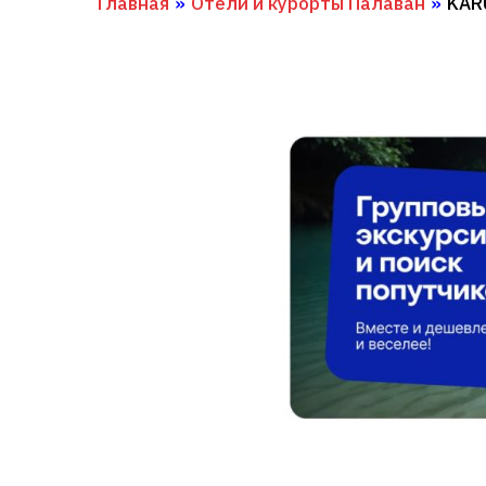
Главная
»
Отели и курорты Палаван
»
KAR