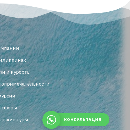
омпании
илиппинах
ли и курорты
топримечательности
курсии
нсферы
орские туры
КОНСУЛЬТАЦИЯ