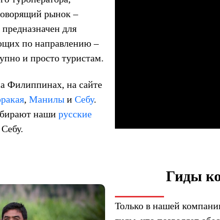
говорящий рынок –
т предназначен для
ающих по направлению –
пно и просто туристам.
а Филиппинах, на сайте
оракая
,
Манилы
и
Себу
.
собирают наши
русские
 Себу.
Гиды к
Только в нашей компани