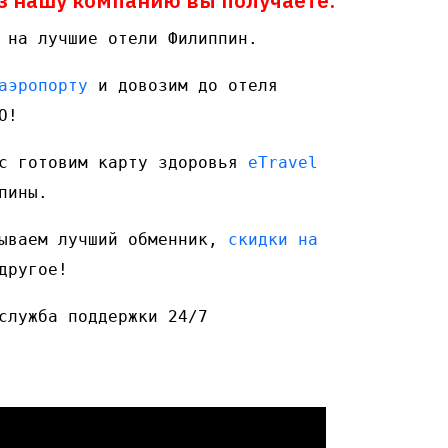
з нашу компанию вы получаете:
 на лучшие отели Филиппин.
аэропорту
 и довозим до отеля 
О!
с готовим карту здоровья 
eTravel 
пины.
ываем лучший обменник, 
скидки на 
другое!
служба поддержки 24/7