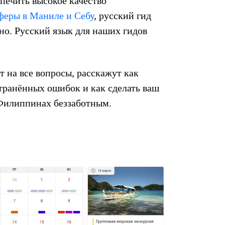
спечить высокое качество
феры в Маниле и Себу
, русский гид
но. Русский язык для наших гидов
т на все вопросы, расскажут как
транённых ошибок и как сделать ваш
Филиппинах беззаботным.