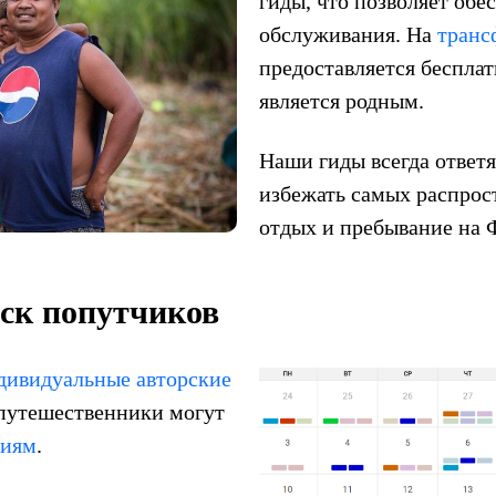
гиды, что позволяет обе
обслуживания. На
транс
предоставляется бесплат
является родным.
Наши гиды всегда ответя
избежать самых распрос
отдых и пребывание на 
ск попутчиков
дивидуальные авторские
 путешественники могут
сиям
.