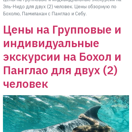
Эль-Нидо для двух (2) человек. Цены обзорную по
Бохолю, Памилакан с Панглао и Себу.
Цены на Групповые и
индивидуальные
экскурсии на Бохол и
Панглао для двух (2)
человек