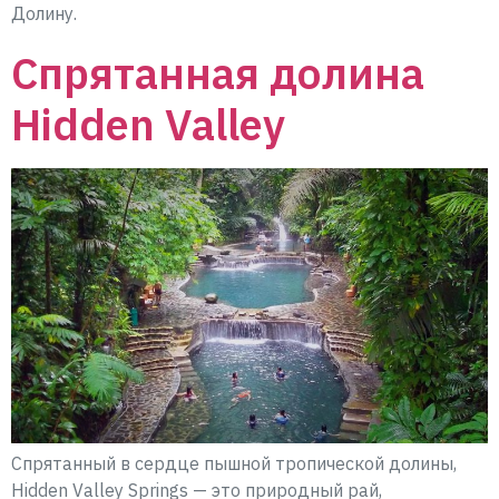
Долину.
Спрятанная долина
Hidden Valley
Спрятанный в сердце пышной тропической долины,
Hidden Valley Springs — это природный рай,