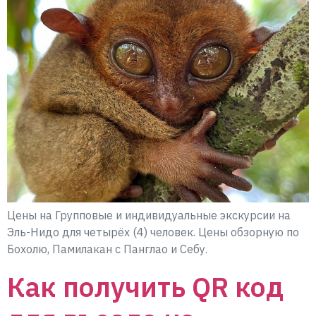
Цены на Групповые и индивидуальные экскурсии на
Эль-Нидо для четырёх (4) человек. Цены обзорную по
Бохолю, Памилакан с Панглао и Себу.
Как получить QR код