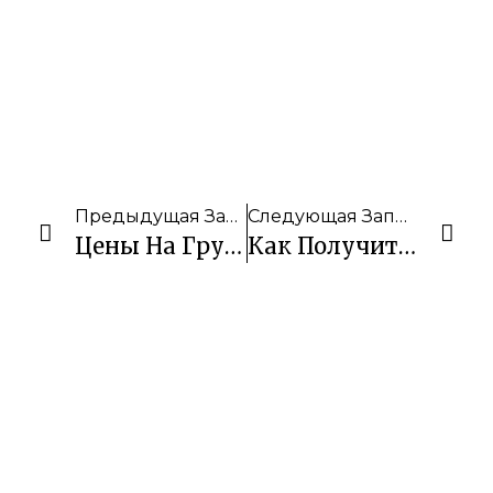
Предыдущая Запись
Следующая Запись
Цены На Групповые И Индивидуальные Экскурсии На Миндоро Для Двух (2) Человек
Как Получить QR Код Для Въезда На Филиппины Бесплатно