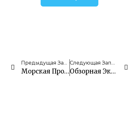
Предыдущая Запись
Следующая Запись
Морская Прогулка По Островам Вокруг Пангасинан
Обзорная Экскурсия По Себу + Сафари Парк