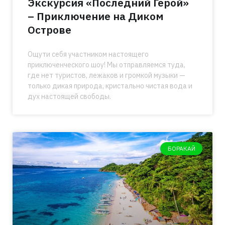
Экскурсия «Последний Герой»
– Приключение на Диком
Острове
Ощути себя участником настоящего
приключенческого шоу! Мы отправляемся туда,
где нет туристов, лежаков и громкой музыки —
только дикая природа, кристально чистая вода и
дух настоящей свободы.
БОРАКАЙ