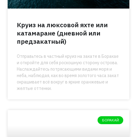
Круиз на люксовой яхте или
катамаране (дневной или
предзакатный)
Отправьтесь в частный круиз на закате в Боракае
и откройте для себя роскошную сторону острова.
Наслаждайтесь потрясающими видами моря и
неба, наблюдая, как во время золотого часа закат
окрашивает всё вокруг в яркие оранжевые и
желтые оттенки.
БОРАКАЙ