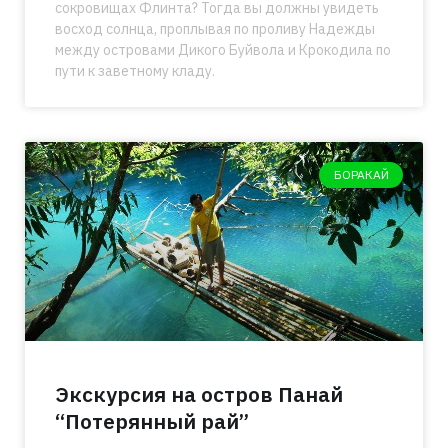
сокровищах Флинта? Тогда вы должны увидеть
восход солнца, проплывая по проливу Надежды
между островами Дикого Буйвола и Крокодила по
пути к заветному кладу.
БОРАКАЙ
Экскурсия на остров Панай
“Потерянный рай”