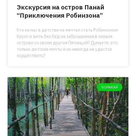
Экскурсия на остров Панай
“Приключения Робинзона”
Кто из нас в детстве не мечтал стать Робинзоном
Крузо и жить без бед на заброшенном в океане
острове со своим другом Пятницей? Думаете, это
только детские мечты и их никогда не удастся
осуществить?
БОРАКАЙ