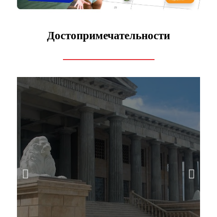
Достопримечательности
Храм Леи
Храм Лии, получивший название «Тадж-Махал
Себу», – это великий жест любви от мужа к его
покойной жене.
ПОДРОБНЕЕ