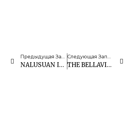
Предыдущая Запись
Следующая Запись
NALUSUAN ISLAND RESORT AND MARINE SANCTUARY
THE BELLAVISTA HOTEL