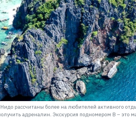
ь Нидо рассчитаны более на любителей активного отд
 получить адреналин. Экскурсия подномером B – это м