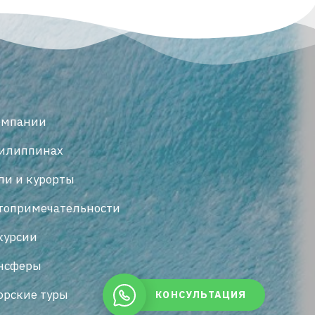
омпании
илиппинах
ли и курорты
топримечательности
курсии
нсферы
орские туры
КОНСУЛЬТАЦИЯ