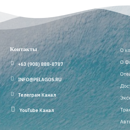
Контакты
О к
О Ф
+63 (908) 888-8787
Оте
INFO@PELAGOS.RU
Дос
Телеграм Канал
Экс
Тра
YouTube Канал
Авт