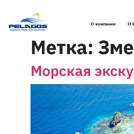
О компании
О 
Метка:
Зме
Морская экску