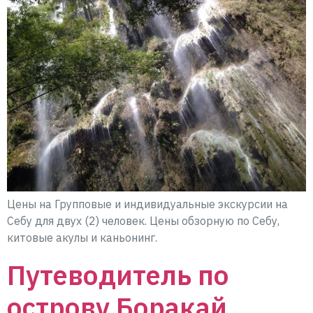
Цены на Групповые и индивидуальные экскурсии на
Себу для двух (2) человек. Цены обзорную по Себу,
китовые акулы и каньонинг.
Путеводитель по
острову Боракай