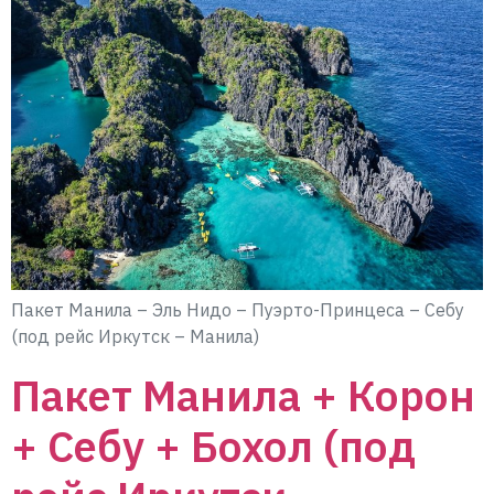
Пакет Манила – Эль Нидо – Пуэрто-Принцеса – Себу
(под рейс Иркутск – Манила)
Пакет Манила + Корон
+ Себу + Бохол (под