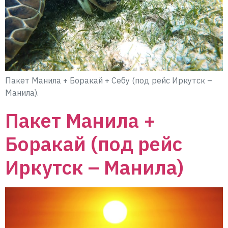
Пакет Манила + Боракай + Себу (под рейс Иркутск –
Манила).
Пакет Манила +
Боракай (под рейс
Иркутск – Манила)