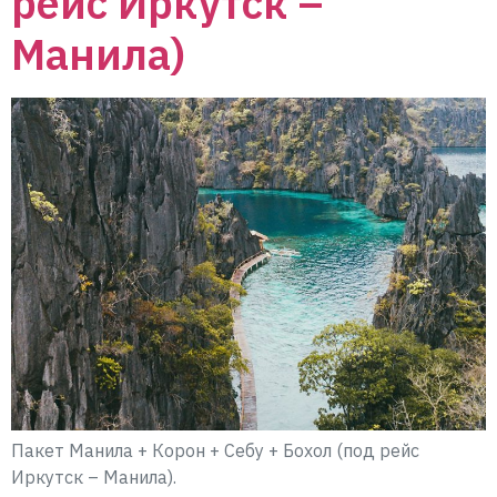
рейс Иркутск –
Манила)
Пакет Манила + Корон + Себу + Бохол (под рейс
Иркутск – Манила).