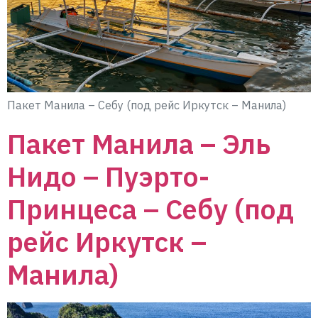
Пакет Манила – Себу (под рейс Иркутск – Манила)
Пакет Манила – Эль
Нидо – Пуэрто-
Принцеса – Себу (под
рейс Иркутск –
Манила)