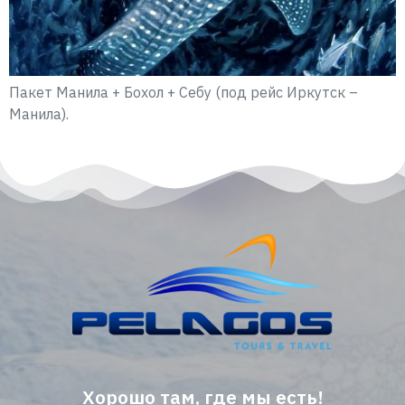
Пакет Манила + Бохол + Себу (под рейс Иркутск –
Манила).
Хорошо там, где мы есть!