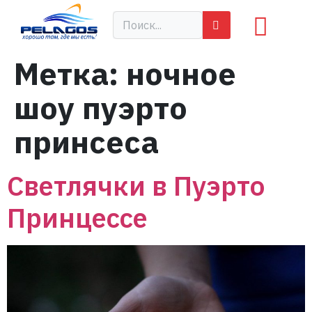
Метка:
ночное
шоу пуэрто
принсеса
Светлячки в Пуэрто
Принцессе