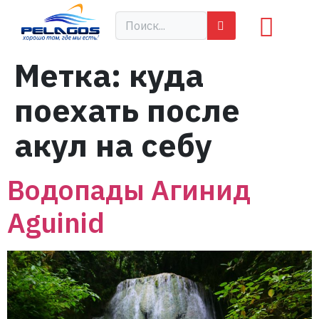
Метка:
куда
поехать после
акул на себу
Водопады Агинид
Aguinid