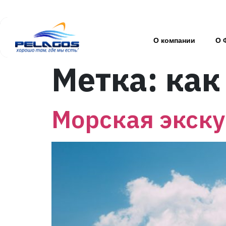
О компании
О 
Метка:
как
Морская экску