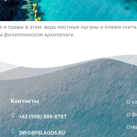
е и правы в этом, ведь местные лагуны и пляжи счи
на филиппинском архипелаге.
Контакты
О к
О Ф
+63 (908) 888-8787
Оте
INFO@PELAGOS.RU