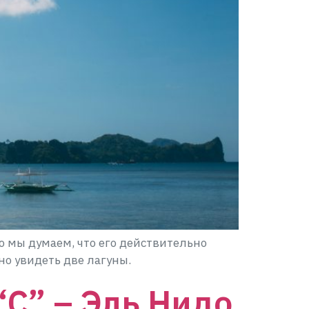
о мы думаем, что его действительно
но увидеть две лагуны.
“С” – Эль Нидо