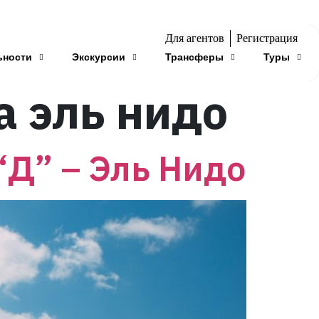
Для агентов
Регистрация
ьности
Экскурсии
Трансферы
Туры
а эль нидо
“Д” – Эль Нидо