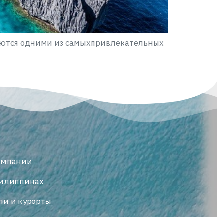
таются одними из самыхпривлекательных
омпании
илиппинах
ли и курорты