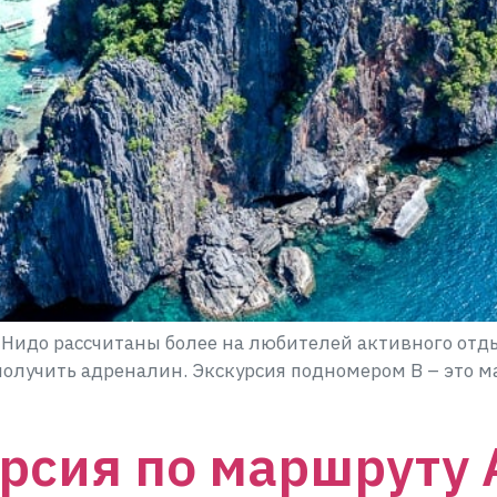
ь Нидо рассчитаны более на любителей активного отд
 получить адреналин. Экскурсия подномером B – это м
рсия по маршруту 