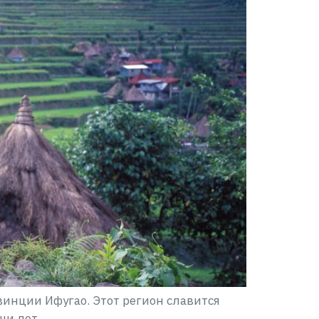
инции Ифугао. Этот регион славится
чи лет.