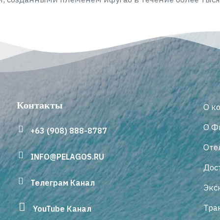
Контакты
О к
О Ф
+63 (908) 888-8787
Оте
INFO@PELAGOS.RU
Дос
Телеграм Канал
Экс
Тра
YouTube Канал