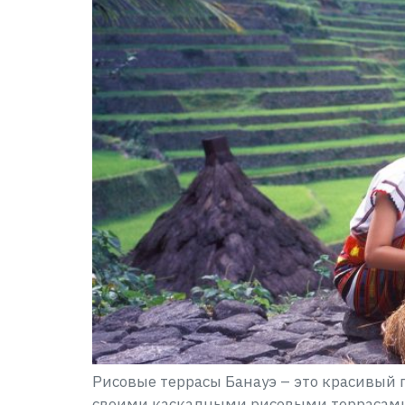
Рисовые террасы Банауэ – это красивый
своими каскадными рисовыми террасами,