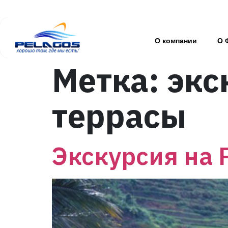
О компании
О 
Метка:
экс
террасы
Экскурсия на 