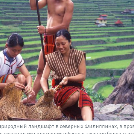
 природный ландшафт в северных Филиппинах, в пров
 созданными племенем ифугао в течение более тыся