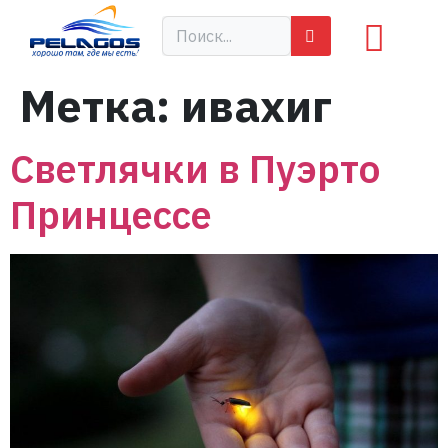
Метка:
ивахиг
Светлячки в Пуэрто
Принцессе