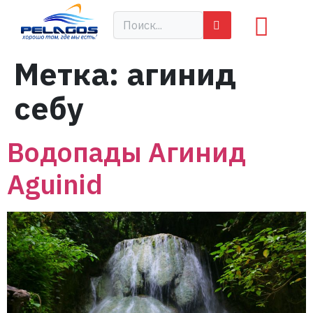
Метка:
агинид
себу
Водопады Агинид
Aguinid