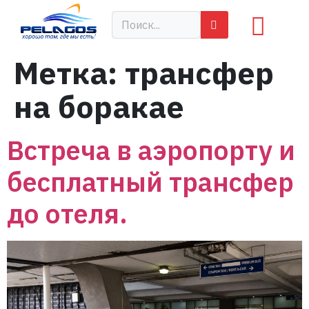
Метка:
трансфер
на боракае
Встреча в аэропорту и
бесплатный трансфер
до отеля.