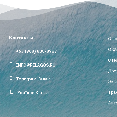
Контакты
О к
О Ф
+63 (908) 888-8787
Оте
INFO@PELAGOS.RU
Дос
Телеграм Канал
Экс
Тра
YouTube Канал
Авт