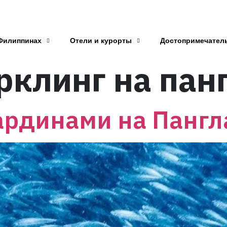
Филиппинах
Отели и курорты
Достопримечател
рклинг на пан
ардинами на Пангл