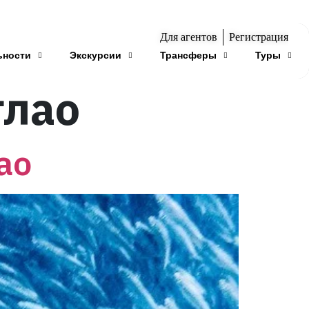
Для агентов
Регистрация
ьности
Экскурсии
Трансферы
Туры
глао
ао