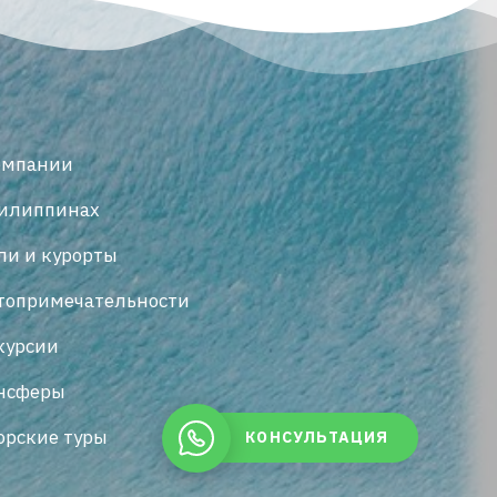
омпании
илиппинах
ли и курорты
топримечательности
курсии
нсферы
орские туры
КОНСУЛЬТАЦИЯ