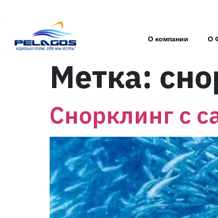
О компании
О 
Метка:
сно
Снорклинг с с