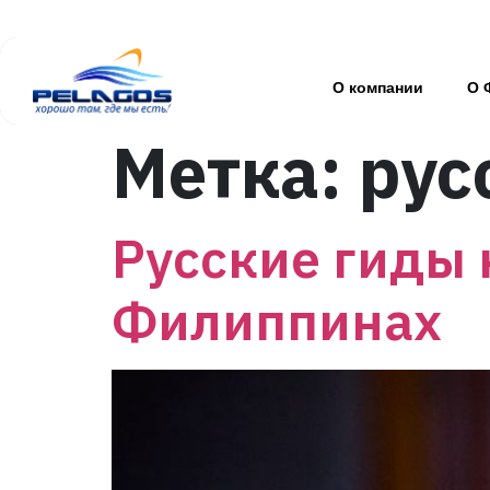
О компании
О 
Метка:
рус
Русские гиды 
Филиппинах