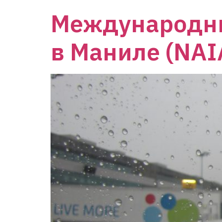
Международны
в Маниле (NAI