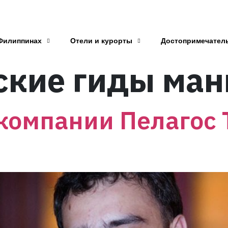
Филиппинах
Отели и курорты
Достопримечател
ские гиды ма
компании Пелагос 