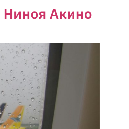
 Ниноя Акино