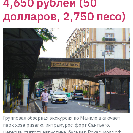
4,650 рублей (50
долларов, 2,750 песо)
Групповая обзорная экскурсия по Маниле включает
парк хозе ризалю, интрамурос, форт Сантьяго,
церковь стятого аврустина, бульвар Рохас, молл оф