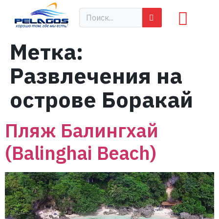
Метка:
Развлечения на
острове Боракай
Пляж Балингхай
(Balinghai Beach)