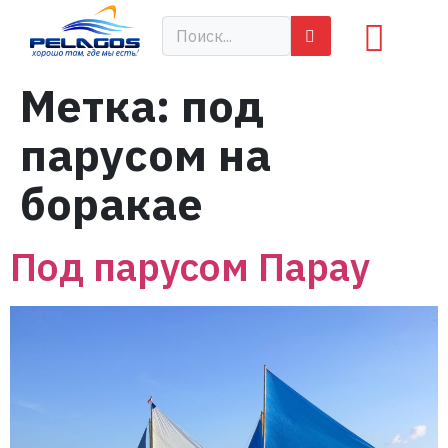
Метка:
под
парусом на
боракае
Под парусом Парау