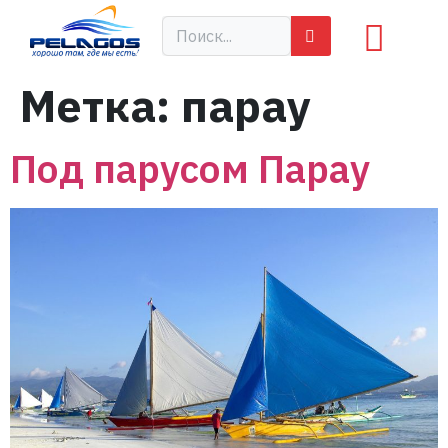
Метка:
парау
Под парусом Парау