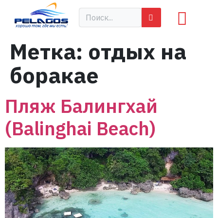
Метка:
отдых на
боракае
Пляж Балингхай
(Balinghai Beach)