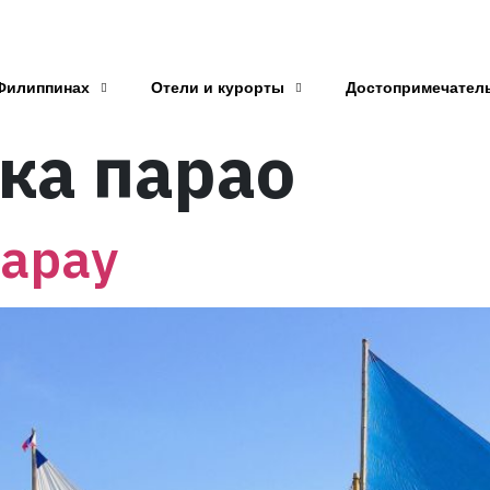
Филиппинах
Отели и курорты
Достопримечател
ка парао
Парау