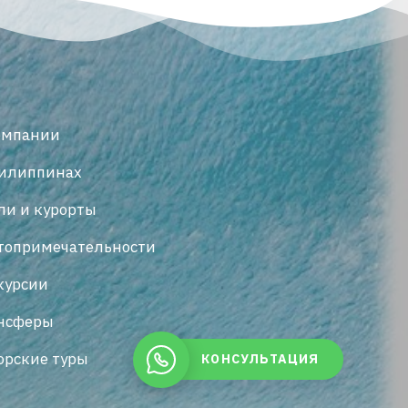
омпании
илиппинах
ли и курорты
топримечательности
курсии
нсферы
орские туры
КОНСУЛЬТАЦИЯ