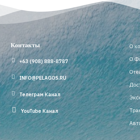
Контакты
О к
О Ф
+63 (908) 888-8787
Оте
INFO@PELAGOS.RU
Дос
Телеграм Канал
Экс
Тра
YouTube Канал
Авт