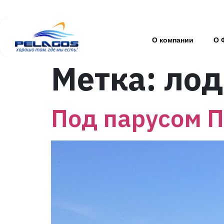
О компании
О 
Метка:
лод
Под парусом 