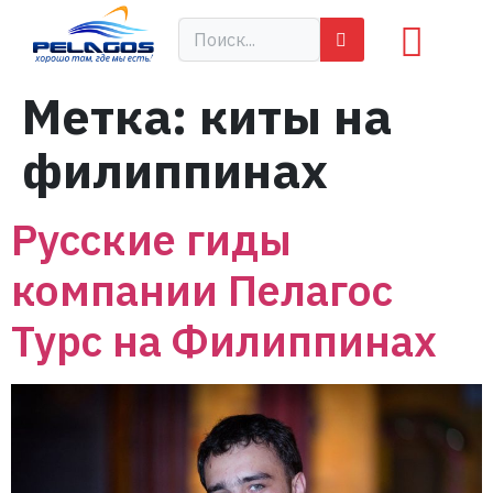
Метка:
киты на
филиппинах
Русские гиды
компании Пелагос
Турс на Филиппинах