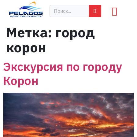
Метка:
город
корон
Экскурсия по городу
Корон