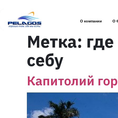
О компании
О 
Метка:
где
себу
Капитолий гор