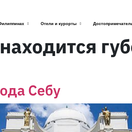
Филиппинах
Отели и курорты
Достопримечател
 находится гу
ода Себу