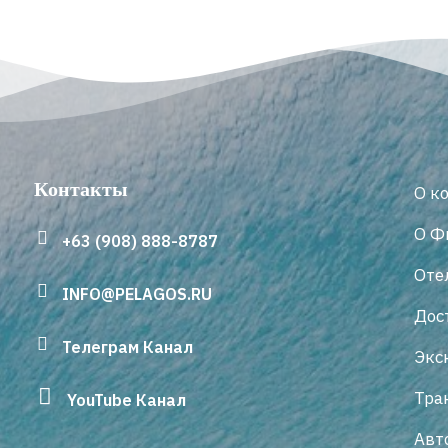
Контакты
О к
О Ф
+63 (908) 888-8787
Оте
INFO@PELAGOS.RU
Дос
Телеграм Канал
Экс
Тра
YouTube Канал
Авт