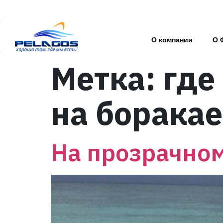
О компании
О 
Метка:
где
на боракае
На прозрачном