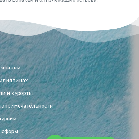
омпании
илиппинах
ли и курорты
топримечательности
курсии
нсферы