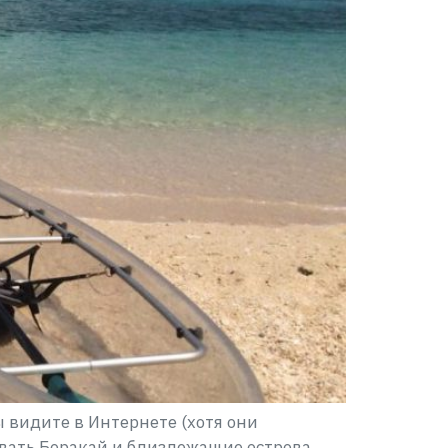
 видите в Интернете (хотя они
вать Боракай и близлежащие острова.