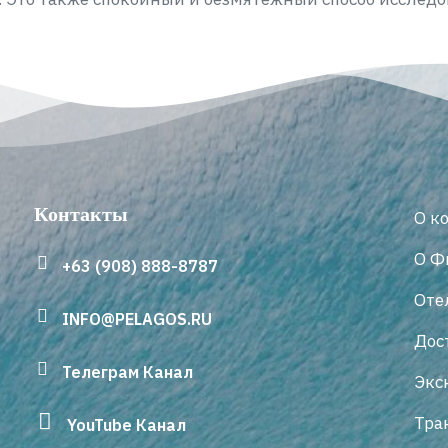
Контакты
О к
О Ф
+63 (908) 888-8787
Оте
INFO@PELAGOS.RU
Дос
Телеграм Канал
Экс
Тра
YouTube Канал