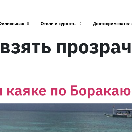
Филиппинах
Отели и курорты
Достопримечател
 взять прозра
 каяке по Боракаю