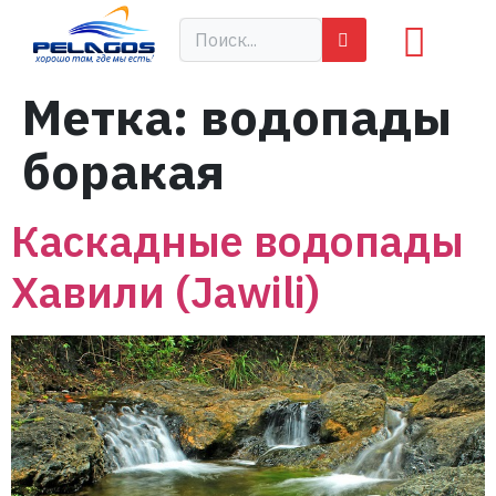
Метка:
водопады
боракая
Каскадные водопады
Хавили (Jawili)