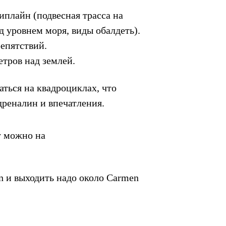
иплайн (подвесная трасса на
д уровнем моря, виды обалдеть).
репятствий.
етров над землей.
аться на квадроциклах, что
реналин и впечатления.
бу можно на
n и выходить надо около Carmen