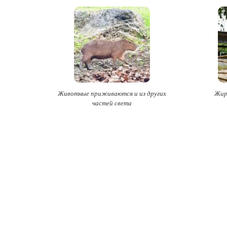
Животные приживаются и из других
Жир
частей света