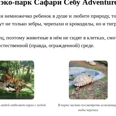
 эко-парк Сафари Себу Adventure
ми немножечко ребенок в душе и любите природу, т
дут не только зебры, черепахи и крокодилы, но и тиг
нец, поэтому животные в нём не сидят в клетках, с
естественной (правда, огражденной) среде.
 людей отделяет овраг с водой
В парке можно посмотреть исчезающ
виды черепах