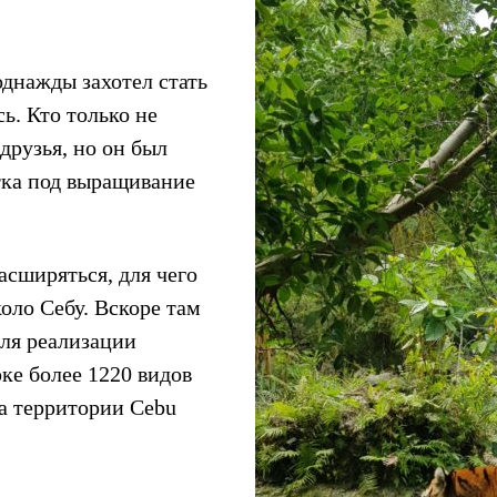
днажды захотел стать
ь. Кто только не
друзья, но он был
тка под выращивание
асширяться, для чего
оло Себу. Вскоре там
для реализации
ке более 1220 видов
а территории Cebu