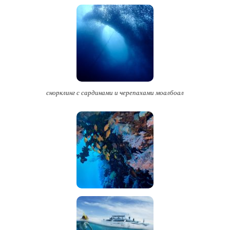
снорклинг с сардинами и черепахами моалбоал