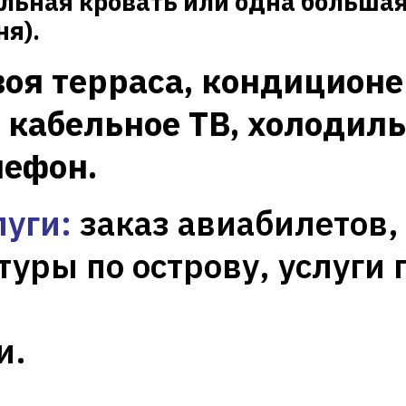
льная кровать или одна больша
ня).
воя терраса,
кондиционер
 кабельное ТВ, холодил
лефон.
уги:
заказ авиабилетов,
туры по острову, услуги 
и.