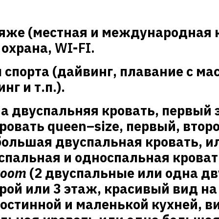
ляже (местная и международная к
 охрана,
WI-FI.
спорта (дайвинг, плавание с мас
г и т.п.).
а двуспальняя кровать, первый э
кровать
queen
–
size
, первый, втор
большая двуспальная кровать, и
спальная и односпальная кровати
room
(2 двуспальные или одна дв
ой или 3 этаж, красивый вид на 
остинной и маленькой кухней, в