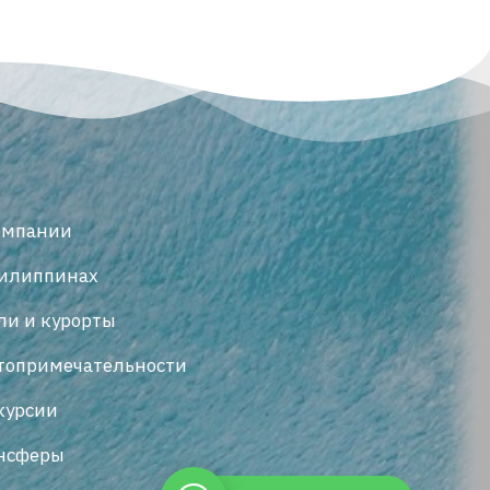
омпании
илиппинах
ли и курорты
топримечательности
курсии
нсферы