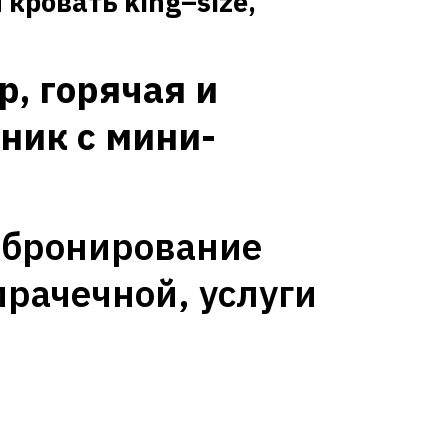
я кровать
king
–
size
,
, горячая и
ьник с мини-
 бронирование
прачечной, услуги