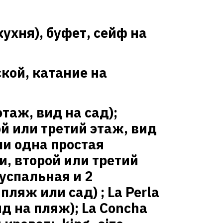
ухня),
буфет,
сейф на
кой, катание на
таж, вид на сад);
ой или третий этаж, вид
ли одна простая
, второй или третий
успальная и 2
пляж или сад) ;
La
Perla
ид на пляж);
La
Concha