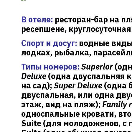
В отеле:
ресторан-бар на п
ресепшене, круглосуточная
Спорт и досуг:
водные виды 
лодках, рыбалка, парасейлин
Типы номеров:
Superior
(одн
Deluxe
(одна двуспальняя 
на сад);
Super
Deluxe
(одна 
двуспальная, или одна дву
этаж, вид на пляж);
Family
односпальные кровати, втор
Suite
(для молодоженов, с г