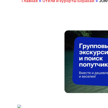
Главная
»
Отели и курорты Боракай
»
JON