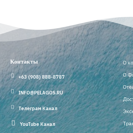
Контакты
О к
О Ф
+63 (908) 888-8787
Оте
INFO@PELAGOS.RU
Дос
Телеграм Канал
Экс
Тра
YouTube Канал