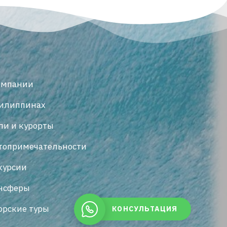
омпании
илиппинах
ли и курорты
топримечательности
курсии
нсферы
орские туры
КОНСУЛЬТАЦИЯ