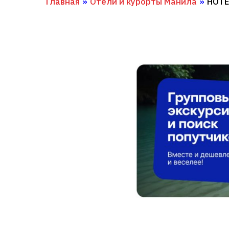
Главная
»
Отели и курорты Манила
»
HOTE