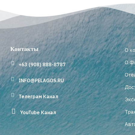
Контакты
О к
О Ф
+63 (908) 888-8787
Оте
INFO@PELAGOS.RU
Дос
Телеграм Канал
Экс
Тра
YouTube Канал
Авт