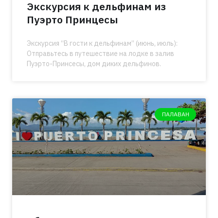
Экскурсия к дельфинам из
Пуэрто Принцесы
Экскурсия “В гости к дельфинам” (июнь, июль):
Отправьтесь в путешествие на лодке в залив
Пуэрто-Принсесы, дом диких дельфинов.
ПАЛАВАН