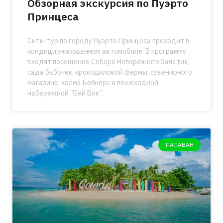
Обзорная экскурсия по Пуэрто
Принцеса
Сити-тур по городу Пуэрто Принцеса проходит в
кондиционированном автомобиле. В программу
входят посещение Собора Непорочного Зачатия,
сада бабочек, крокодиловой фермы, сувенирного
магазина, холма Бейкерс и пешеходной
набережной “Бей Вок”.
ПАЛАВАН