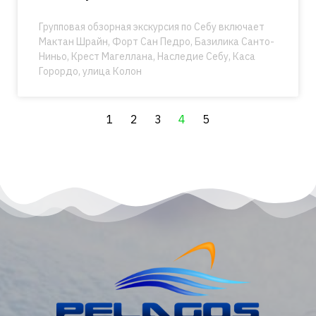
Групповая обзорная экскурсия по Себу включает
Мактан Шрайн, Форт Сан Педро, Базилика Санто-
Ниньо, Крест Магеллана, Наследие Себу, Каса
Горордо, улица Колон
1
2
3
4
5