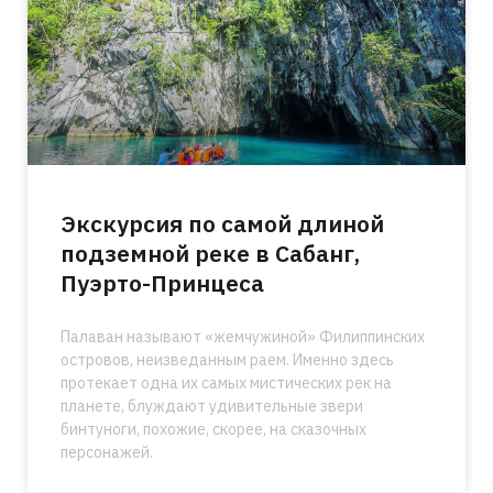
Экскурсия по самой длиной
подземной реке в Сабанг,
Пуэрто-Принцеса
Палаван называют «жемчужиной» Филиппинских
островов, неизведанным раем. Именно здесь
протекает одна их самых мистических рек на
планете, блуждают удивительные звери
бинтуноги, похожие, скорее, на сказочных
персонажей.