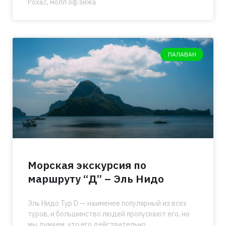
Рохас, молл оф эйжа
ПАЛАВАН
Морская экскурсия по
маршруту “Д” – Эль Нидо
Эль Нидо Тур D — наименее популярный из всех
туров, и большинство людей пропускают его, но
мы думаем, что его действительно