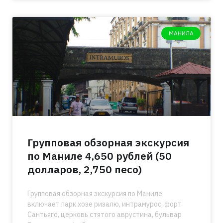
МАНИЛА
Групповая обзорная экскурсия
по Маниле 4,650 рублей (50
долларов, 2,750 песо)
Групповая обзорная экскурсия по Маниле
включает парк хозе ризалю, интрамурос, форт
Сантьяго, церковь стятого аврустина, бульвар