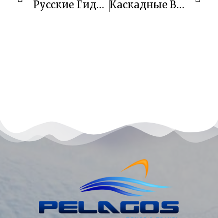
Русские Гиды Компании Пелагос Турс На Филиппинах
Каскадные Водопады Хавили (Jawili)